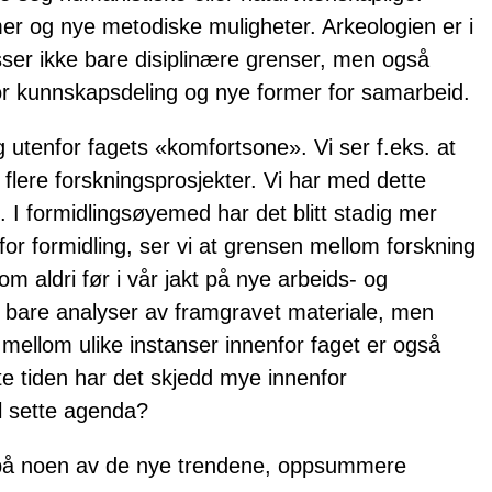
ammer og nye metodiske muligheter. Arkeologien er i
er ikke bare disiplinære grenser, men også
for kunnskapsdeling og nye former for samarbeid.
eg utenfor fagets «komfortsone». Vi ser f.eks. at
r flere forskningsprosjekter. Vi har med dette
 I formidlingsøyemed har det blitt stadig mer
or formidling, ser vi at grensen mellom forskning
m aldri før i vår jakt på nye arbeids- og
ke bare analyser av framgravet materiale, men
t mellom ulike instanser innenfor faget er også
e tiden har det skjedd mye innenfor
al sette agenda?
e på noen av de nye trendene, oppsummere