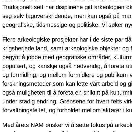
Tradisjonelt sett har disiplinene gitt arkeologien 
seg selv fagoverskridende, men kan også på man
geografiske, tidsmessige og politiske. Vi søker 
Flere arkeologiske prosjekter har i de siste par ti
krigsherjede land, samt arkeologiske objekter og fy
begynt å jobbe med geografiske områder, kulturmin
populært, og kanskje også nødvendig, å foreta ut
og formidling, og mellom formidlere og publikum vi
forskningsmetoder som kan lette vårt arbeid og gi
også muligheten til å foreta en sniktitt på kultur
under stadig endring. Grensene for hvert felts v
forvaltningsfeltet, og forholdet mellom aktører i
Med årets NAM ønsker vi å sette fokus på arkeo