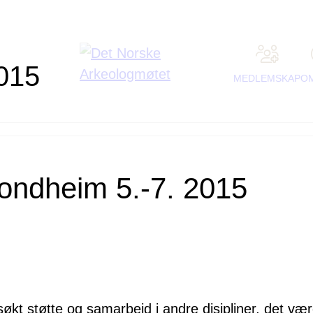
015
MEDLEMSKAP
O
ondheim 5.-7. 2015
økt støtte og samarbeid i andre disipliner, det vær