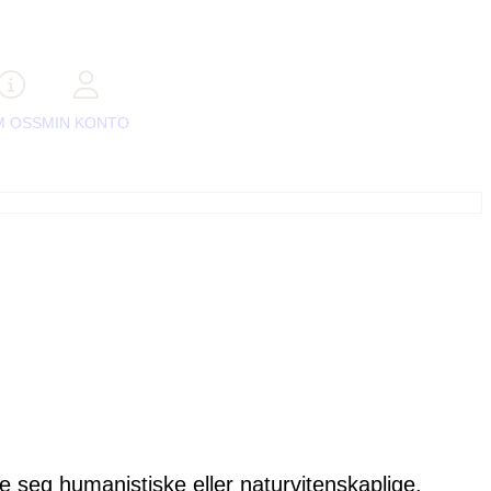
M OSS
MIN KONTO
e seg humanistiske eller naturvitenskaplige.