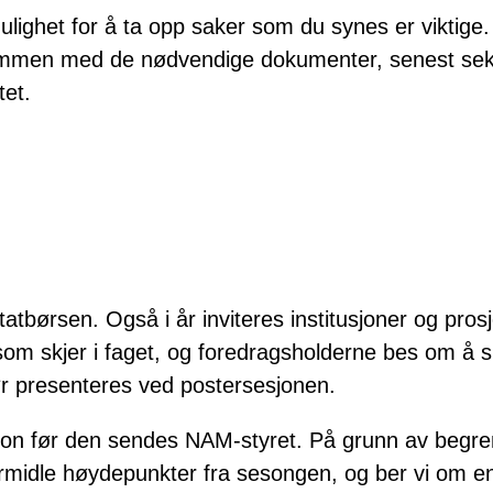
lighet for å ta opp saker som du synes er viktig
men med de nødvendige dokumenter, senest sek
tet.
ørsen. Også i år inviteres institusjoner og prosjekt
g som skjer i faget, og foredragsholderne bes om å s
ør presenteres ved postersesjonen.
on før den sendes NAM-styret. På grunn av begren
ormidle høydepunkter fra sesongen, og ber vi om en