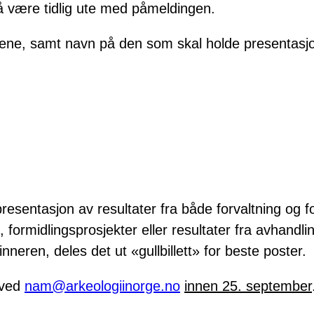
l å være tidlig ute med påmeldingen.
onene, samt navn på den som skal holde presentas
 presentasjon av resultater fra både forvaltning og
 formidlingsprosjekter eller resultater fra avhandli
neren, deles det ut «gullbillett» for beste poster.
 ved
nam@arkeologiinorge.no
innen 25. september