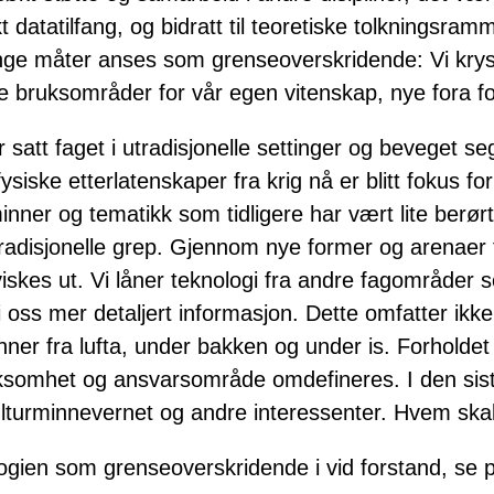
økt datatilfang, og bidratt til teoretiske tolkningsr
ge måter anses som grenseoverskridende: Vi kryss
nye bruksområder for vår egen vitenskap, nye fora 
år satt faget i utradisjonelle settinger og beveget s
siske etterlatenskaper fra krig nå er blitt fokus fo
ner og tematikk som tidligere har vært lite berørt.
radisjonelle grep. Gjennom nye former og arenaer f
skes ut. Vi låner teknologi fra andre fagområder so
 oss mer detaljert informasjon. Dette omfatter ik
minner fra lufta, under bakken og under is. Forholde
irksomhet og ansvarsområde omdefineres. I den sist
 kulturminnevernet og andre interessenter. Hvem sk
logien som grenseoverskridende i vid forstand, s