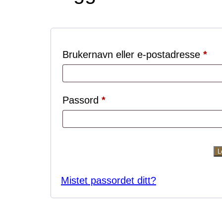
På
Brukernavn eller e-postadresse
*
Påkrevd
Passord
*
L
Mistet passordet ditt?