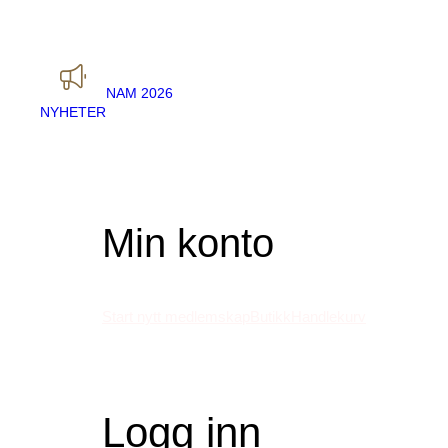
Gå
til
innhold
NAM 2026
NYHETER
Min konto
Start nytt medlemskap
Butikk
Handlekurv
Logg inn