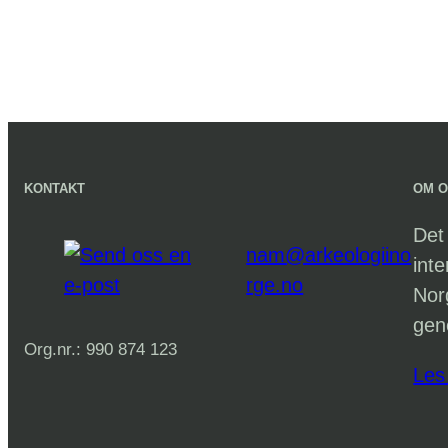
KONTAKT
OM 
Det
nam@arkeologiino
int
rge.no
Nor
gen
Org.nr.: 990 874 123
Les