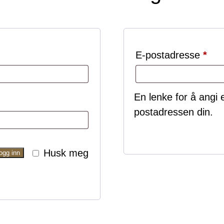
krevd
Påk
E-postadresse
*
En lenke for å angi et
postadressen din.
Husk meg
ogg inn