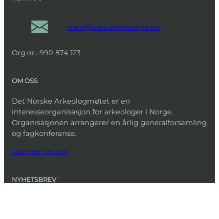
nam@arkeologiinorge.no
Org.nr.: 990 874 123
OM OSS
Det Norske Arkeologmøtet er en
interesseorganisasjon for arkeologer i Norge.
Organisasjonen arrangerer en årlig generalforsamling
og fagkonferanse.
Les mer om oss
NYHETSBREV
Ønsker du å motta vårt nyhetsbrev?