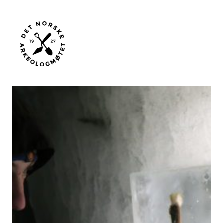
Gå
til
innhold
Menu